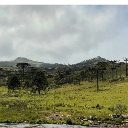
empo
Vale do Taquari
Sítios Arqueológicos
Publicações & Arqui