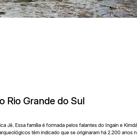
lino Talini, 171, bairro Universitário | Lajeado/RS, Brasil | Prédio 8, 
Telefone:
3714-7000 (Ramal 5563 ou 5505)
E-mail:
arqueologia@univates.br
Desenvolvido por
o Rio Grande do Sul
tica Jê. Essa família é formada pelos falantes do Ingain e Kimd
 arqueológicos têm indicado que se originaram há 2.200 anos no