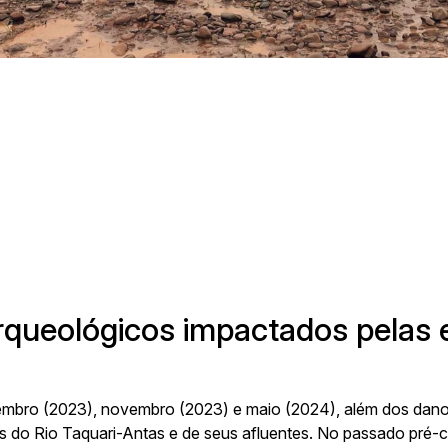
lino Talini, 171, bairro Universitário | Lajeado/RS, Brasil | Prédio 8, 
Telefone:
3714-7000 (Ramal 5563 ou 5505)
E-mail:
arqueologia@univates.br
Desenvolvido por
 arqueológicos impactados pelas
etembro (2023), novembro (2023) e maio (2024), além dos dano
ens do Rio Taquari-Antas e de seus afluentes. No passado pré