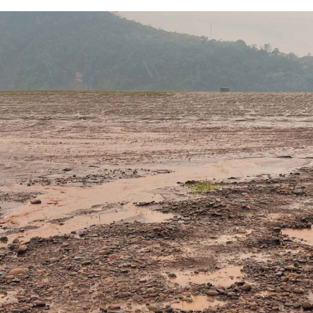
empo
Vale do Taquari
Sítios Arqueológicos
Publicações & Arqui