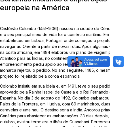
europeia na América
Telefone:
3714-7000 (Ramal 5563 ou 5505)
E-mail:
arqueologia@univates.br
Cristóvão Colombo (1451-1506) nasceu na cidade de Gênova, Itália,
e o seu principal meio de vida foi o comércio marítimo. Em 1477 se
estabeleceu em Lisboa, Portugal, onde começou o projeto de
navegar ao Oriente a partir de novas rotas. Após algumas viagens
na costa africana, em 1484 elaborou um plano de viagem pelo
Atlântico para as Índias, no continente asiático. Para tal
Desenvolvido por
empreendimento pediu apoio ao rei de Portugal, D. João II, mas o
monarca rejeitou o pedido. No ano seguinte, 1485, o mesmo
projeto foi rejeitado pela coroa espanhola.
Colombo insistiu em sua ideia e, em 1491, teve o seu pedido
aprovado pela Rainha Isabel de Castela e o Rei Fernando da
Espanha. No dia 3 de agosto de 1492, Colombo embarcou em
Palos de la Frontera, em Huelva, com 89 marinheiros, duas
"Esta obra foi realizada com recursos da Lei Complementar
caravelas e uma nau. O destino seria a Índia. Ancorou primeiro nas
nº 195/2022, Lei Paulo Gustavo"
Canárias para abastecer as embarcações. 33 dias depois, em 12 de
outubro, avistou terra: era o ilhéu de Guanahani. Percorreu, então,