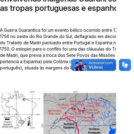
as tropas portuguesas e espanholas
Telefone:
3714-7000 (Ramal 5563 ou 5505)
E-mail:
arqueologia@univates.br
A Guerra Guaranítica foi um evento bélico ocorrido entre 1753 e
1756 no oeste do Rio Grande do Sul, deflagrado em decorrência
do Tratado de Madri pactuado entre Portugal e Espanha no ano de
1750. O estopim para o conflito foi uma das cláusulas do Tratado
de Madri, que previa a troca dos Sete Povos das Missões (que
pertencia a Espanha) pela Colônia do Sacramento (de domínio
Desenvolvido por
português), situada às margens do Rio da Prata.
"Esta obra foi realizada com recursos da Lei Complementar
nº 195/2022, Lei Paulo Gustavo"