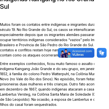
Sul
Telefone:
3714-7000 (Ramal 5563 ou 5505)
E-mail:
arqueologia@univates.br
Muitos foram os contatos entre indígenas e imigrantes durante o
século 19. No Rio Grande do Sul, os casos se intensificaram
especialmente depois que os imigrantes alemães passaram a
ocupar territórios indígenas considerados “vazios” pelo Império
Brasileiro e Província de São Pedro do Rio Grande do Sul. Desses
contatos e conflitos restam hoje narrativas documentais que
Desenvolvido por
contam como os ataques ocorreram nas colônias de imigração.
Entre exemplos conhecidos, ficou muito famoso o assalto do
indígena Kaingang João Grande e do seu grupo, em janeiro de
1852, à família do colono Pedro Watterpuhl, na Colônia Mundo
Novo (no Vale do Rio dos Sinos). No episódio, foram feitas
prisioneiras duas mulheres e três crianças. Outro fato aconteceu
em dezembro de 1867, quando indígenas atacaram a casa de
"Esta obra foi realizada com recursos da Lei Complementar
Lambertus Versteg, na Colônia Santa Maria de Soledade (Colônia
nº 195/2022, Lei Paulo Gustavo"
de São Leopoldo). Na ocasião, a esposa de Lambertus e os dois
filhos do casal foram sequestrados.