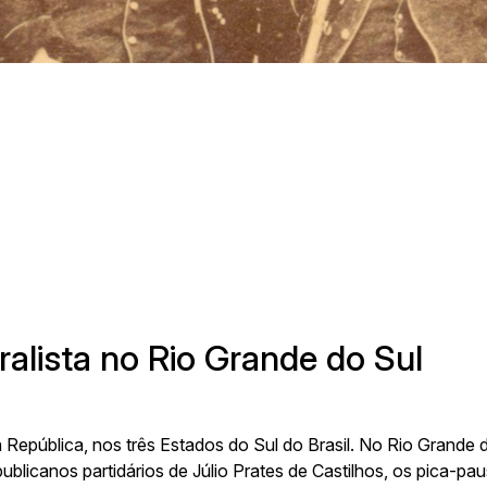
lino Talini, 171, bairro Universitário | Lajeado/RS, Brasil | Prédio 8, 
Telefone:
3714-7000 (Ramal 5563 ou 5505)
E-mail:
arqueologia@univates.br
Desenvolvido por
alista no Rio Grande do Sul
pública, nos três Estados do Sul do Brasil. No Rio Grande do S
ublicanos partidários de Júlio Prates de Castilhos, os pica-p