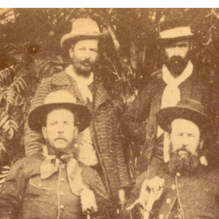
empo
Vale do Taquari
Sítios Arqueológicos
Publicações & Arqui