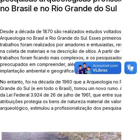
no Brasil e no Rio Grande do Sul
Telefone:
3714-7000 (Ramal 5563 ou 5505)
E-mail:
arqueologia@univates.br
Desde a década de 1870 são realizados estudos voltados à
Arqueologia no Brasil e Rio Grande do Sul. Esses primeiros
trabalhos foram realizados por amadores e entusiastas, resultando
na coleta de materiais e na descrição de sítios. A partir de 1950, os
trabalhos foram ficando mais complexos, e os pesquisadores mais
preocupados em compreender, além da cultura material, a
Desenvolvido por
implantação ambiental e geográfica dos sítios
.
No entanto, foi na década de 1960 que a Arqueologia no Rio
Grande do Sul (e em todo o Brasil), tomou um novo rumo. A criação
da Lei Federal 3.924 de 26 de julho de 1961, que entre suas
atribuições protegia os bens de natureza material de valor
arqueológico, estimulou a profissionalização dos pesquisadores.
"Esta obra foi realizada com recursos da Lei Complementar
nº 195/2022, Lei Paulo Gustavo"