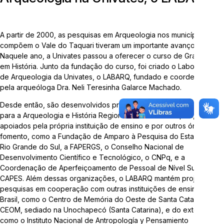
Telefone:
3714-7000 (Ramal 5563 ou 5505)
A partir de 2000, as pesquisas em Arqueologia nos municípios que
E-mail:
arqueologia@univates.br
compõem o Vale do Taquari tiveram um importante avanço.
Naquele ano, a Univates passou a oferecer o curso de Graduação
em História. Junto da fundação do curso, foi criado o Laboratório
de Arqueologia da Univates, o LABARQ, fundado e coordenado
pela arqueóloga Dra. Neli Teresinha Galarce Machado.
Desde então, são desenvolvidos projetos acadêmicos voltados
Desenvolvido por
para a Arqueologia e História Regional do Vale do Taquari,
apoiados pela própria instituição de ensino e por outros órgãos de
fomento, como a Fundação de Amparo à Pesquisa do Estado do
Rio Grande do Sul, a FAPERGS, o
Conselho Nacional de
Desenvolvimento Científico e Tecnológico, o CNPq, e a
Coordenação de Aperfeiçoamento de Pessoal de Nível Superior, a
CAPES. Além dessas organizações, o LABARQ mantém projetos de
pesquisas em cooperação com outras instituições de ensino do
"Esta obra foi realizada com recursos da Lei Complementar
Brasil, como o Centro de Memória do Oeste de Santa Catarina, o
nº 195/2022, Lei Paulo Gustavo"
CEOM, sediado na Unochapecó (Santa Catarina), e do exterior,
como o Instituto Nacional de Antropología y Pensamiento