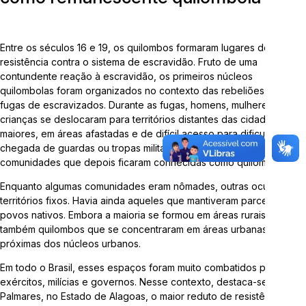
Telefone:
3714-7000 (Ramal 5563 ou 5505)
Entre os séculos 16 e 19, os quilombos formaram lugares de
E-mail:
arqueologia@univates.br
resistência contra o sistema de escravidão. Fruto de uma
contundente reação à escravidão, os primeiros núcleos
quilombolas foram organizados no contexto das rebeliões e das
fugas de escravizados. Durante as fugas, homens, mulheres e
crianças se deslocaram para territórios distantes das cidades
maiores, em áreas afastadas e de difícil acesso para dificultar a
Desenvolvido por
chegada de guardas ou tropas militares, e se organizaram em
comunidades que depois ficaram conhecidas como quilombos.
Enquanto algumas comunidades eram nômades, outras ocuparam
territórios fixos. Havia ainda aqueles que mantiveram parcerias com
povos nativos. Embora a maioria se formou em áreas rurais, havia
também quilombos que se concentraram em áreas urbanas ou
próximas dos núcleos urbanos.
"Esta obra foi realizada com recursos da Lei Complementar
Em todo o Brasil, esses espaços foram muito combatidos por
nº 195/2022, Lei Paulo Gustavo"
exércitos, milícias e governos. Nesse contexto, destaca-se
Palmares, no Estado de Alagoas, o maior reduto de resistência à