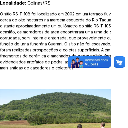
Localidade:
Colinas/RS
Telefone:
3714-7000 (Ramal 5563 ou 5505)
O sítio RS-T-108 foi localizado em 2002 em um terraço fluvial com
cerca de oito hectares na margem esquerda do Rio Taquari-Antas,
E-mail:
arqueologia@univates.br
distante aproximadamente um quilômetro do sítio RS-T-105. Na
ocasião, os moradores da área encontraram uma urna de cerâmica
corrugada, semi inteira e enterrada, que provavelmente cumpria
função de urna funerária Guarani. O sítio não foi escavado, mas
foram realizadas prospecções e coletas superficiais. Além de
fragmentos de cerâmica e machados de pedra polida, foram
Desenvolvido por
evidenciados artefatos de pedra lascada associados a ocupações
mais antigas de caçadores e coletores.
"Esta obra foi realizada com recursos da Lei Complementar
nº 195/2022, Lei Paulo Gustavo"