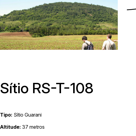
Menu
Sítio RS-T-108
Tipo:
Sítio Guarani
Av. Avelino Talini, 171, bairro Universitário | Lajeado/RS, Brasil |
Altitude:
37 metros
Prédio 8, Sala 101