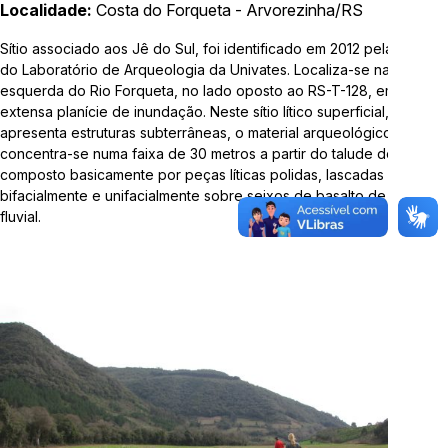
Localidade:
Costa do Forqueta - Arvorezinha/RS
Telefone:
3714-7000 (Ramal 5563 ou 5505)
Sítio associado aos Jê do Sul, foi identificado em 2012 pela equipe
do Laboratório de Arqueologia da Univates. Localiza-se na margem
E-mail:
arqueologia@univates.br
esquerda do Rio Forqueta, no lado oposto ao RS-T-128, em uma
extensa planície de inundação. Neste sítio lítico superficial, que não
apresenta estruturas subterrâneas, o material arqueológico
concentra-se numa faixa de 30 metros a partir do talude do rio,
composto basicamente por peças líticas polidas, lascadas
bifacialmente e unifacialmente sobre seixos de basalto de arraste
Desenvolvido por
fluvial.
"Esta obra foi realizada com recursos da Lei Complementar
nº 195/2022, Lei Paulo Gustavo"