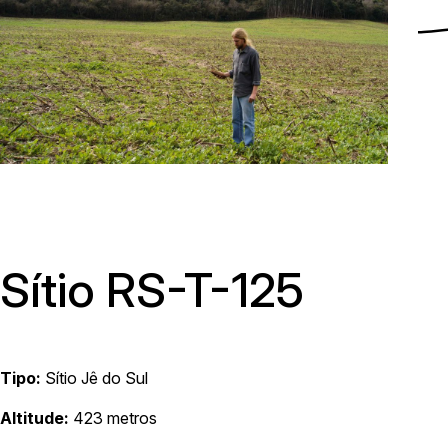
Menu
Sítio RS-T-125
Tipo:
Sítio Jê do Sul
Av. Avelino Talini, 171, bairro Universitário | Lajeado/RS, Brasil |
Altitude:
423 metros
Prédio 8, Sala 101