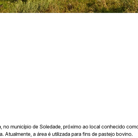
lino Talini, 171, bairro Universitário | Lajeado/RS, Brasil | Prédio 8, 
Telefone:
3714-7000 (Ramal 5563 ou 5505)
E-mail:
arqueologia@univates.br
Desenvolvido por
a, no município de Soledade, próximo ao local conhecido como
 Atualmente, a área é utilizada para fins de pastejo bovino.