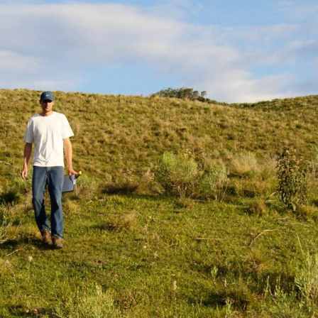
empo
Vale do Taquari
Sítios Arqueológicos
Publicações & Arqui