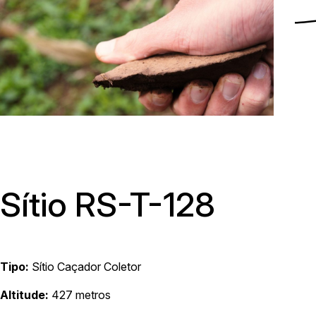
Menu
Sítio RS-T-128
Tipo:
Sítio Caçador Coletor
Av. Avelino Talini, 171, bairro Universitário | Lajeado/RS, Brasil |
Altitude:
427 metros
Prédio 8, Sala 101