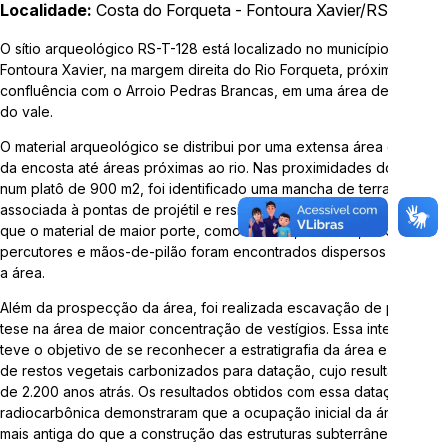
Localidade:
Costa do Forqueta - Fontoura Xavier/RS
Telefone:
3714-7000 (Ramal 5563 ou 5505)
O sítio arqueológico RS-T-128 está localizado no município de
Fontoura Xavier, na margem direita do Rio Forqueta, próximo da
E-mail:
arqueologia@univates.br
confluência com o Arroio Pedras Brancas, em uma área de fundo
do vale.
O material arqueológico se distribui por uma extensa área que vai
da encosta até áreas próximas ao rio. Nas proximidades do talude,
num platô de 900 m2, foi identificado uma mancha de terra preta
associada à pontas de projétil e resíduos de lascamento, enquanto
Desenvolvido por
que o material de maior porte, como bifaces, unifaces, machados,
percutores e mãos-de-pilão foram encontrados dispersos por toda
a área.
Além da prospecção da área, foi realizada escavação de poço-
tese na área de maior concentração de vestígios. Essa intervenção
teve o objetivo de se reconhecer a estratigrafia da área e a coleta
de restos vegetais carbonizados para datação, cujo resultado foi
"Esta obra foi realizada com recursos da Lei Complementar
de 2.200 anos atrás. Os resultados obtidos com essa datação
nº 195/2022, Lei Paulo Gustavo"
radiocarbônica demonstraram que a ocupação inicial da área foi
mais antiga do que a construção das estruturas subterrâneas pelos