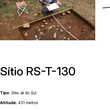
Menu
Sítio RS-T-130
Tipo:
Sítio Jê do Sul
Av. Avelino Talini, 171, bairro Universitário | Lajeado/RS, Brasil |
Altitude:
431 metros
Prédio 8, Sala 101