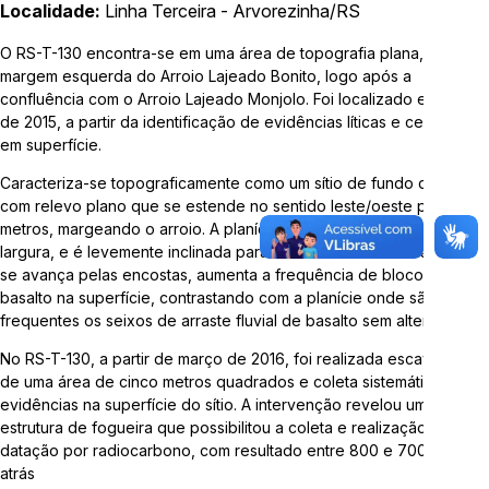
Localidade:
Linha Terceira - Arvorezinha/RS
Telefone:
3714-7000 (Ramal 5563 ou 5505)
O RS-T-130 encontra-se em uma área de topografia plana, na
margem esquerda do Arroio Lajeado Bonito, logo após a
E-mail:
arqueologia@univates.br
confluência com o Arroio Lajeado Monjolo. Foi localizado em maio
de 2015, a partir da identificação de evidências líticas e cerâmicas
em superfície.
Caracteriza-se topograficamente como um sítio de fundo de vale,
com relevo plano que se estende no sentido leste/oeste por 200
metros, margeando o arroio. A planície apresenta 90 metros de
Desenvolvido por
largura, e é levemente inclinada para a encosta. Na medida em que
se avança pelas encostas, aumenta a frequência de blocos de
basalto na superfície, contrastando com a planície onde são mais
frequentes os seixos de arraste fluvial de basalto sem alterações.
No RS-T-130, a partir de março de 2016, foi realizada escavação
de uma área de cinco metros quadrados e coleta sistemática de
evidências na superfície do sítio. A intervenção revelou uma
"Esta obra foi realizada com recursos da Lei Complementar
estrutura de fogueira que possibilitou a coleta e realização de uma
nº 195/2022, Lei Paulo Gustavo"
datação por radiocarbono, com resultado entre 800 e 700 anos
atrás