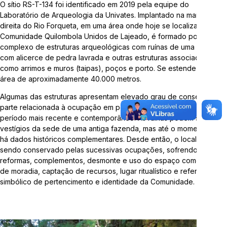
O sítio RS-T-134 foi identificado em 2019 pela equipe do
Telefone:
3714-7000 (Ramal 5563 ou 5505)
Laboratório de Arqueologia da Univates. Implantado na margem
direita do Rio Forqueta, em uma área onde hoje se localiza a
Comunidade Quilombola Unidos de Lajeado, é formado por um
E-mail:
arqueologia@univates.br
complexo de estruturas arqueológicas com ruínas de uma casa
com alicerce de pedra lavrada e outras estruturas associadas,
como arrimos e muros (taipas), poços e porto. Se estende por uma
área de aproximadamente 40.000 metros.
Algumas das estruturas apresentam elevado grau de conservação,
Desenvolvido por
parte relacionada à ocupação em período colonial e outra em
período mais recente e contemporâneo. As ruínas podem ser
vestígios da sede de uma antiga fazenda, mas até o momento não
há dados históricos complementares. Desde então, o local vem
sendo conservado pelas sucessivas ocupações, sofrendo
reformas, complementos, desmonte e uso do espaço como área
de moradia, captação de recursos, lugar ritualístico e referencial
simbólico de pertencimento e identidade da Comunidade.
"Esta obra foi realizada com recursos da Lei Complementar
nº 195/2022, Lei Paulo Gustavo"