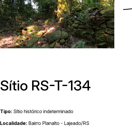
Menu
Sítio RS-T-134
Tipo:
Sítio histórico indeterminado
Av. Avelino Talini, 171, bairro Universitário | Lajeado/RS, Brasil |
Localidade:
Bairro Planalto - Lajeado/RS
Prédio 8, Sala 101