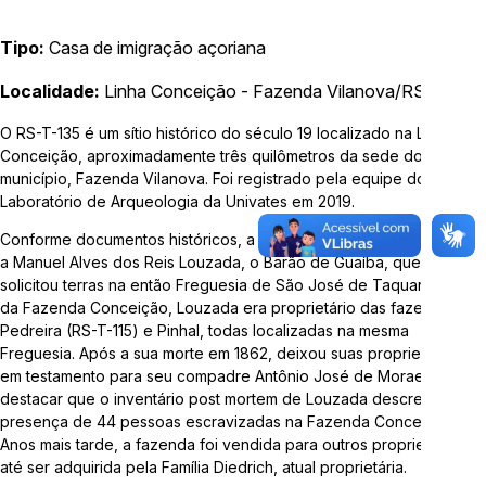
Telefone:
3714-7000 (Ramal 5563 ou 5505)
Tipo:
Casa de imigração açoriana
E-mail:
arqueologia@univates.br
Localidade:
Linha Conceição - Fazenda Vilanova/RS
O RS-T-135 é um sítio histórico do século 19 localizado na Linha
Conceição, aproximadamente três quilômetros da sede do
município, Fazenda Vilanova. Foi registrado pela equipe do
Laboratório de Arqueologia da Univates em 2019.
Desenvolvido por
Conforme documentos históricos, a Fazenda Conceição pertencia
a Manuel Alves dos Reis Louzada, o Barão de Guaíba, que em 1809
solicitou terras na então Freguesia de São José de Taquari. Além
da Fazenda Conceição, Louzada era proprietário das fazendas
Pedreira (RS-T-115) e Pinhal, todas localizadas na mesma
Freguesia. Após a sua morte em 1862, deixou suas propriedades
em testamento para seu compadre Antônio José de Moraes. Cabe
destacar que o inventário post mortem de Louzada descreve a
"Esta obra foi realizada com recursos da Lei Complementar
presença de 44 pessoas escravizadas na Fazenda Conceição.
nº 195/2022, Lei Paulo Gustavo"
Anos mais tarde, a fazenda foi vendida para outros proprietários
até ser adquirida pela Família Diedrich, atual proprietária.