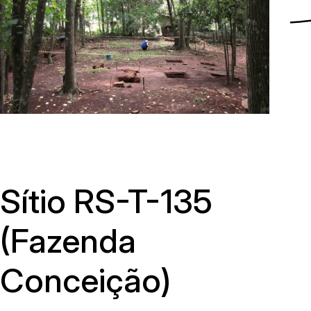
Menu
Sítio RS-T-135
(Fazenda
Conceição)
Av. Avelino Talini, 171, bairro Universitário | Lajeado/RS, Brasil |
Prédio 8, Sala 101