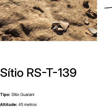
Menu
Sítio RS-T-139
Tipo:
Sítio Guarani
Av. Avelino Talini, 171, bairro Universitário | Lajeado/RS, Brasil |
Altitude:
45 metros
Prédio 8, Sala 101