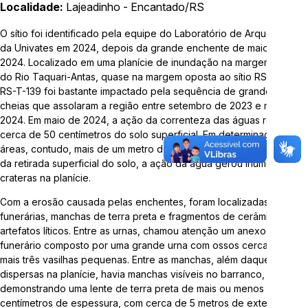
Localidade:
Lajeadinho - Encantado/RS
Telefone:
3714-7000 (Ramal 5563 ou 5505)
O sítio foi identificado pela equipe do Laboratório de Arqueologia
da Univates em 2024, depois da grande enchente de maio de
E-mail:
arqueologia@univates.br
2024. Localizado em uma planície de inundação na margem direita
do Rio Taquari-Antas, quase na margem oposta ao sítio RS-T-138, o
RS-T-139 foi bastante impactado pela sequência de grandes
cheias que assolaram a região entre setembro de 2023 e maio de
2024. Em maio de 2024, a ação da correnteza das águas retirou
cerca de 50 centímetros do solo superficial. Em determinadas
Desenvolvido por
áreas, contudo, mais de um metro de sedimento foi levado. Além
da retirada superficial do solo, a ação da água gerou inúmeras
crateras na planície.
Com a erosão causada pelas enchentes, foram localizadas urnas
funerárias, manchas de terra preta e fragmentos de cerâmica e
artefatos líticos. Entre as urnas, chamou atenção um anexo
funerário composto por uma grande urna com ossos cercada de
mais três vasilhas pequenas. Entre as manchas, além daquelas
"Esta obra foi realizada com recursos da Lei Complementar
dispersas na planície, havia manchas visíveis no barranco,
nº 195/2022, Lei Paulo Gustavo"
demonstrando uma lente de terra preta de mais ou menos 15
centímetros de espessura, com cerca de 5 metros de extensão.