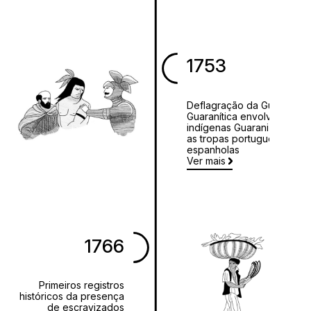
1753
Deflagração da Guerra
Guaranítica envolvendo
indígenas Guarani contra
as tropas portuguesas e
espanholas
Ver mais
1766
Primeiros registros
históricos da presença
de escravizados